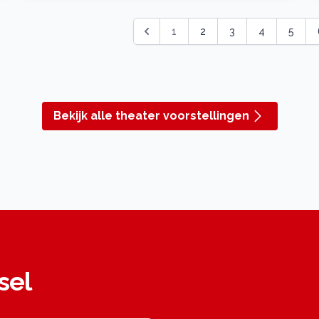
1
2
3
4
5
Bekijk alle theater voorstellingen
sel