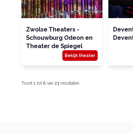
Zwolse Theaters -
Deven
Schouwburg Odeon en
Deven
Theater de Spiegel
Bekijk theater
Toont
1
tot
6
van
23
resultaten