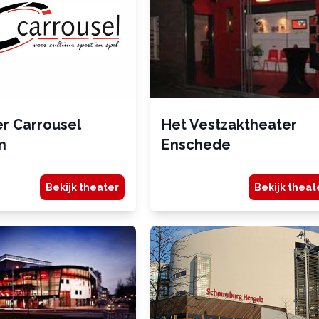
r Carrousel
Het Vestzaktheater
n
Enschede
Bekijk theater
Bekijk theat