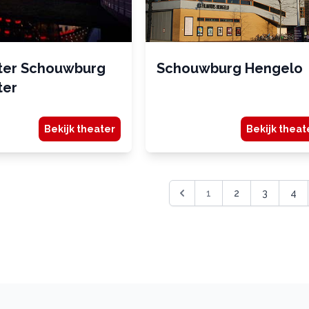
ter Schouwburg
Schouwburg Hengelo
ter
Bekijk theater
Bekijk theat
1
2
3
4