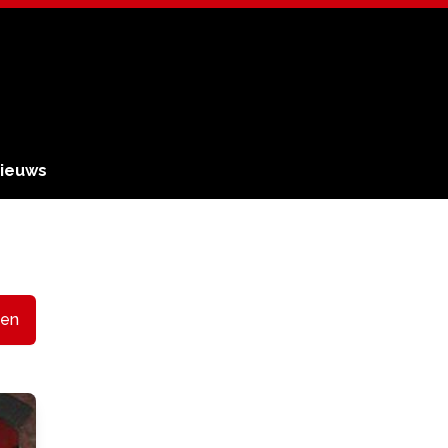
ieuws
en